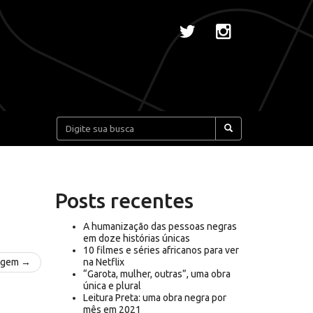
Pesquisar:
Posts recentes
A humanização das pessoas negras
em doze histórias únicas
10 filmes e séries africanos para ver
agem →
na Netflix
“Garota, mulher, outras”, uma obra
única e plural
Leitura Preta: uma obra negra por
mês em 2021