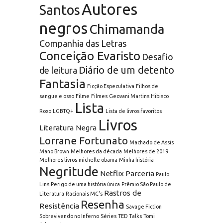
Autores
Santos
negros
Chimamanda
Companhia das Letras
Conceição Evaristo
Desafio
Diário de um detento
de leitura
Fantasia
Ficção Especulativa
Filhos de
sangue e osso
Filme
Filmes
Geovani Martins
Hibisco
Lista
Roxo
LGBTQ+
Lista de livros favoritos
Livros
Literatura Negra
Lorrane Fortunato
Machado de Assis
Mano Brown
Melhores da década
Melhores de 2019
Melhores livros
michelle obama
Minha história
Negritude
Netflix
Parceria
Paulo
Lins
Perigo de uma história única
Prêmio São Paulo de
Rastros de
Literatura
Racionais MC's
Resenha
Resistência
Savage Fiction
Sobrevivendo no Inferno
Séries
TED Talks
Tomi