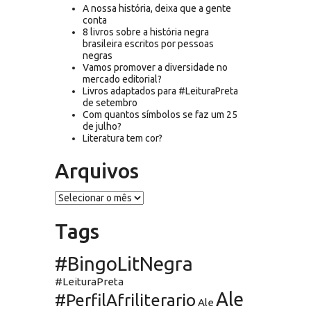
A nossa história, deixa que a gente
conta
8 livros sobre a história negra
brasileira escritos por pessoas
negras
Vamos promover a diversidade no
mercado editorial?
Livros adaptados para #LeituraPreta
de setembro
Com quantos símbolos se faz um 25
de julho?
Literatura tem cor?
Arquivos
Arquivos
Tags
#BingoLitNegra
#LeituraPreta
Ale
#PerfilAfriliterario
Ale