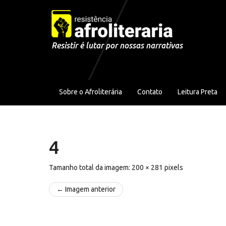
Pular para o conteúdo
Resistir é lutar por nossas narrativas
Sobre o Afroliterária
Contato
Leitura Preta
4
Tamanho total da imagem:
200
×
281
pixels
← Imagem anterior