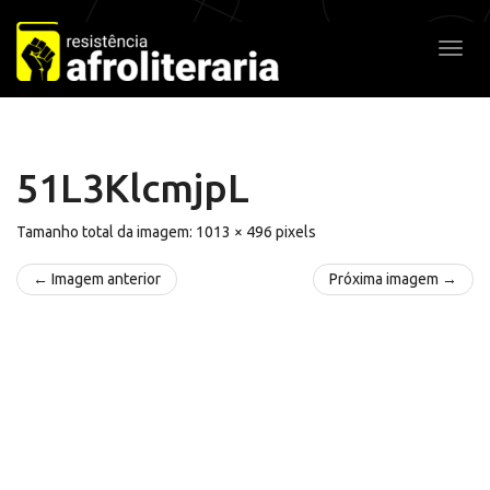
Pular
para
Alter
o
conteúdo
51L3KlcmjpL
Tamanho total da imagem:
1013
×
496
pixels
← Imagem anterior
Próxima imagem →