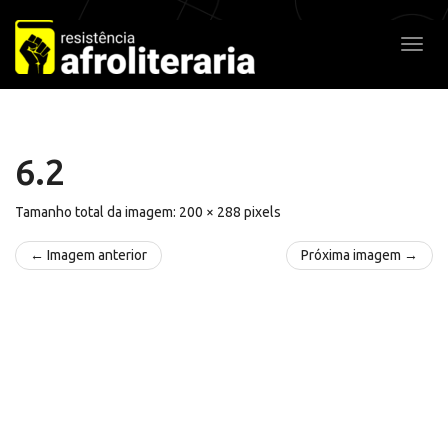
Pular
para
Alter
o
conteúdo
6.2
Tamanho total da imagem:
200
×
288
pixels
← Imagem anterior
Próxima imagem →