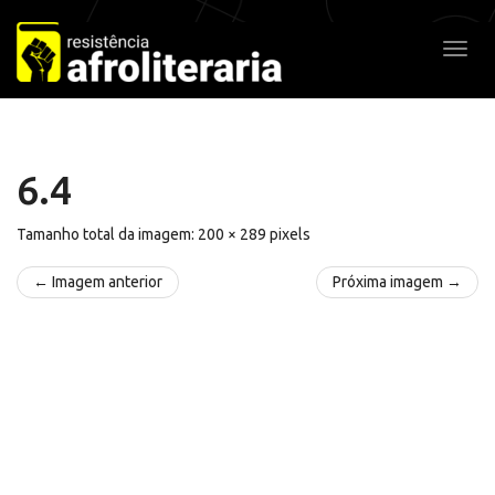
Pular
para
Alter
o
conteúdo
6.4
Tamanho total da imagem:
200
×
289
pixels
← Imagem anterior
Próxima imagem →