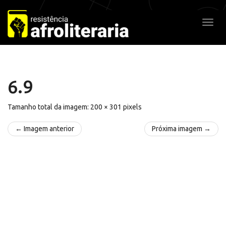
Pular
para
Alter
o
conteúdo
6.9
Tamanho total da imagem:
200
×
301
pixels
← Imagem anterior
Próxima imagem →