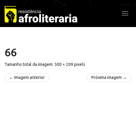
Pular
para
Alter
o
conteúdo
66
Tamanho total da imagem:
500
×
209
pixels
← Imagem anterior
Próxima imagem →