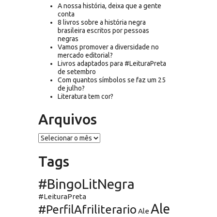
A nossa história, deixa que a gente
conta
8 livros sobre a história negra
brasileira escritos por pessoas
negras
Vamos promover a diversidade no
mercado editorial?
Livros adaptados para #LeituraPreta
de setembro
Com quantos símbolos se faz um 25
de julho?
Literatura tem cor?
Arquivos
Arquivos
Tags
#BingoLitNegra
#LeituraPreta
Ale
#PerfilAfriliterario
Ale