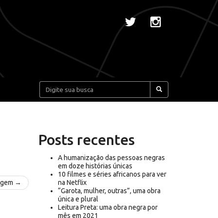
Pesquisar:
Posts recentes
A humanização das pessoas negras
em doze histórias únicas
10 filmes e séries africanos para ver
agem →
na Netflix
“Garota, mulher, outras”, uma obra
única e plural
Leitura Preta: uma obra negra por
mês em 2021