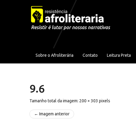
Pular para o conteúdo
Resistir é lutar por nossas narrativas
Sobre o Afroliterária
Contato
Leitura Preta
9.6
Tamanho total da imagem:
200
×
303
pixels
← Imagem anterior