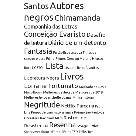
Autores
Santos
negros
Chimamanda
Companhia das Letras
Conceição Evaristo
Desafio
Diário de um detento
de leitura
Fantasia
Ficção Especulativa
Filhos de
sangue e osso
Filme
Filmes
Geovani Martins
Hibisco
Lista
Roxo
LGBTQ+
Lista de livros favoritos
Livros
Literatura Negra
Lorrane Fortunato
Machado de Assis
Mano Brown
Melhores da década
Melhores de 2019
Melhores livros
michelle obama
Minha história
Negritude
Netflix
Parceria
Paulo
Lins
Perigo de uma história única
Prêmio São Paulo de
Rastros de
Literatura
Racionais MC's
Resenha
Resistência
Savage Fiction
Sobrevivendo no Inferno
Séries
TED Talks
Tomi