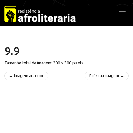
Pular
para
Alter
o
conteúdo
9.9
Tamanho total da imagem:
200
×
300
pixels
← Imagem anterior
Próxima imagem →