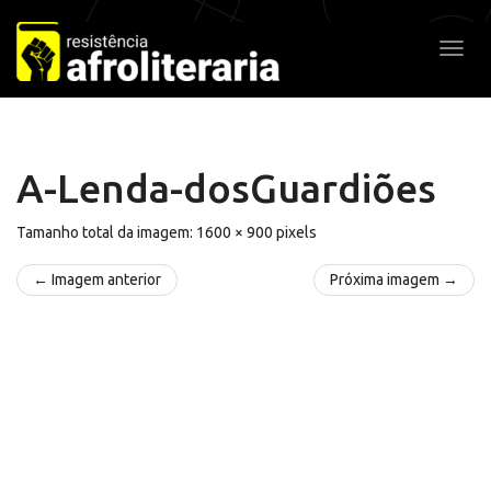
Pular
para
Alter
o
conteúdo
A-Lenda-dosGuardiões
Tamanho total da imagem:
1600
×
900
pixels
← Imagem anterior
Próxima imagem →