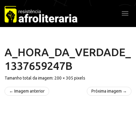
Pular
para
Alter
o
conteúdo
A_HORA_DA_VERDADE_
1337659247B
Tamanho total da imagem:
200
×
305
pixels
← Imagem anterior
Próxima imagem →