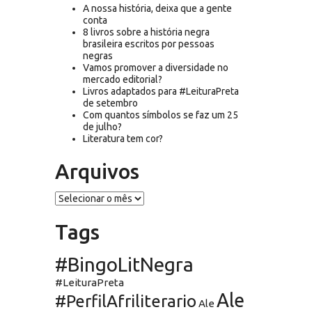
A nossa história, deixa que a gente
conta
8 livros sobre a história negra
brasileira escritos por pessoas
negras
Vamos promover a diversidade no
mercado editorial?
Livros adaptados para #LeituraPreta
de setembro
Com quantos símbolos se faz um 25
de julho?
Literatura tem cor?
Arquivos
Arquivos
Tags
#BingoLitNegra
#LeituraPreta
Ale
#PerfilAfriliterario
Ale