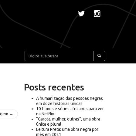
Pesquisar:
Posts recentes
A humanização das pessoas negras
em doze histórias únicas
10 filmes e séries africanos para ver
agem →
na Netflix
“Garota, mulher, outras”, uma obra
única e plural
Leitura Preta: uma obra negra por
mês em 2021