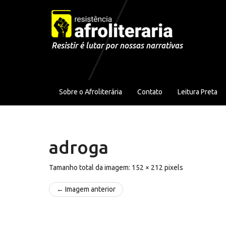
Pular para o conteúdo
Resistir é lutar por nossas narrativas
Sobre o Afroliterária
Contato
Leitura Preta
adroga
Tamanho total da imagem:
152
×
212
pixels
← Imagem anterior