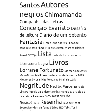
Autores
Santos
negros
Chimamanda
Companhia das Letras
Conceição Evaristo
Desafio
Diário de um detento
de leitura
Fantasia
Ficção Especulativa
Filhos de
sangue e osso
Filme
Filmes
Geovani Martins
Hibisco
Lista
Roxo
LGBTQ+
Lista de livros favoritos
Livros
Literatura Negra
Lorrane Fortunato
Machado de Assis
Mano Brown
Melhores da década
Melhores de 2019
Melhores livros
michelle obama
Minha história
Negritude
Netflix
Parceria
Paulo
Lins
Perigo de uma história única
Prêmio São Paulo de
Rastros de
Literatura
Racionais MC's
Resenha
Resistência
Savage Fiction
Sobrevivendo no Inferno
Séries
TED Talks
Tomi