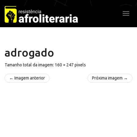
Pular
para
Alter
o
conteúdo
adrogado
Tamanho total da imagem:
160
×
247
pixels
← Imagem anterior
Próxima imagem →