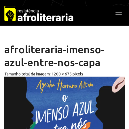
Pular
para
Alter
o
conteúdo
afroliteraria-imenso-
azul-entre-nos-capa
Tamanho total da imagem:
1200
×
675
pixels