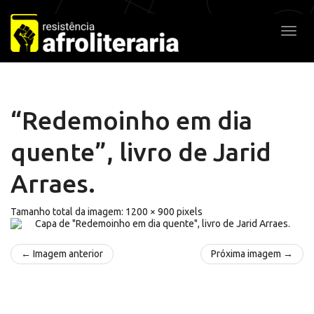
Pular
para
Alter
o
conteúdo
“Redemoinho em dia
quente”, livro de Jarid
Arraes.
Tamanho total da imagem:
1200
×
900
pixels
← Imagem anterior
Próxima imagem →