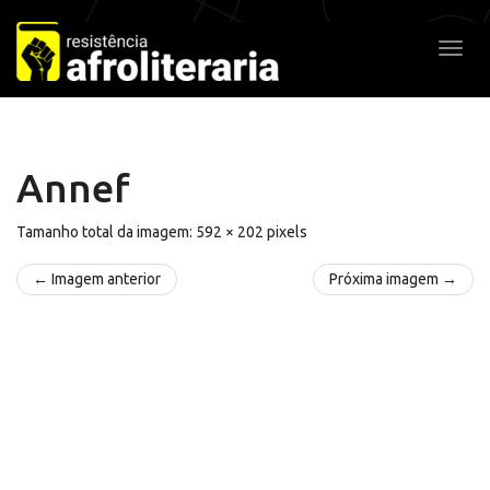
Pular
para
Alter
o
conteúdo
Annef
Tamanho total da imagem:
592
×
202
pixels
← Imagem anterior
Próxima imagem →