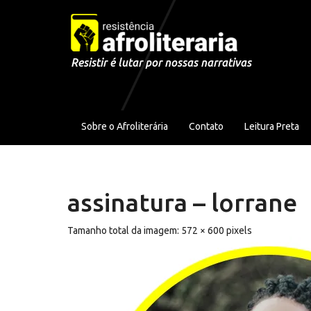
Pular para o conteúdo
Resistir é lutar por nossas narrativas
Sobre o Afroliterária
Contato
Leitura Preta
assinatura – lorrane
Tamanho total da imagem:
572
×
600
pixels