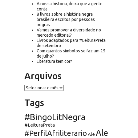
A nossa história, deixa que a gente
conta
8 livros sobre a história negra
brasileira escritos por pessoas
negras
Vamos promover a diversidade no
mercado editorial?
Livros adaptados para #LeituraPreta
de setembro
Com quantos símbolos se faz um 25
de julho?
Literatura tem cor?
Arquivos
Arquivos
Tags
#BingoLitNegra
#LeituraPreta
Ale
#PerfilAfriliterario
Ale