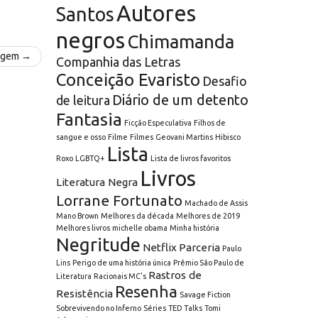
Autores
Santos
negros
Chimamanda
agem →
Companhia das Letras
Conceição Evaristo
Desafio
Diário de um detento
de leitura
Fantasia
Ficção Especulativa
Filhos de
sangue e osso
Filme
Filmes
Geovani Martins
Hibisco
Lista
Roxo
LGBTQ+
Lista de livros favoritos
Livros
Literatura Negra
Lorrane Fortunato
Machado de Assis
Mano Brown
Melhores da década
Melhores de 2019
Melhores livros
michelle obama
Minha história
Negritude
Netflix
Parceria
Paulo
Lins
Perigo de uma história única
Prêmio São Paulo de
Rastros de
Literatura
Racionais MC's
Resenha
Resistência
Savage Fiction
Sobrevivendo no Inferno
Séries
TED Talks
Tomi