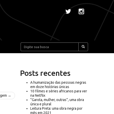
Pesquisar:
Posts recentes
A humanização das pessoas negras
em doze histórias únicas
10 filmes e séries africanos para ver
agem →
na Netflix
“Garota, mulher, outras”, uma obra
única e plural
Leitura Preta: uma obra negra por
mês em 2021