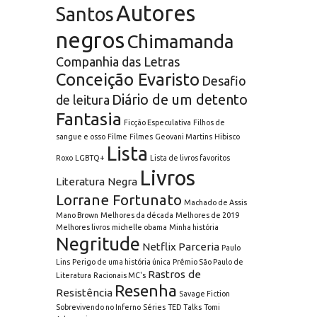
Autores
Santos
negros
Chimamanda
Companhia das Letras
Conceição Evaristo
Desafio
Diário de um detento
de leitura
Fantasia
Ficção Especulativa
Filhos de
sangue e osso
Filme
Filmes
Geovani Martins
Hibisco
Lista
Roxo
LGBTQ+
Lista de livros favoritos
Livros
Literatura Negra
Lorrane Fortunato
Machado de Assis
Mano Brown
Melhores da década
Melhores de 2019
Melhores livros
michelle obama
Minha história
Negritude
Netflix
Parceria
Paulo
Lins
Perigo de uma história única
Prêmio São Paulo de
Rastros de
Literatura
Racionais MC's
Resenha
Resistência
Savage Fiction
Sobrevivendo no Inferno
Séries
TED Talks
Tomi