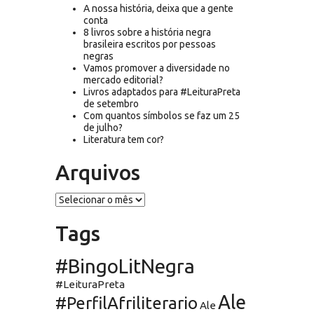
A nossa história, deixa que a gente
conta
8 livros sobre a história negra
brasileira escritos por pessoas
negras
Vamos promover a diversidade no
mercado editorial?
Livros adaptados para #LeituraPreta
de setembro
Com quantos símbolos se faz um 25
de julho?
Literatura tem cor?
Arquivos
Arquivos
Tags
#BingoLitNegra
#LeituraPreta
Ale
#PerfilAfriliterario
Ale