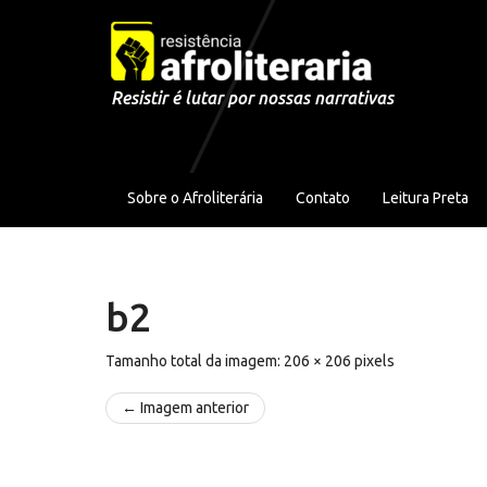
Pular para o conteúdo
Resistir é lutar por nossas narrativas
Sobre o Afroliterária
Contato
Leitura Preta
b2
Tamanho total da imagem:
206
×
206
pixels
← Imagem anterior