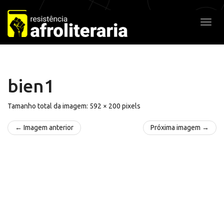
Pular
para
Alter
o
conteúdo
bien1
Tamanho total da imagem:
592
×
200
pixels
← Imagem anterior
Próxima imagem →