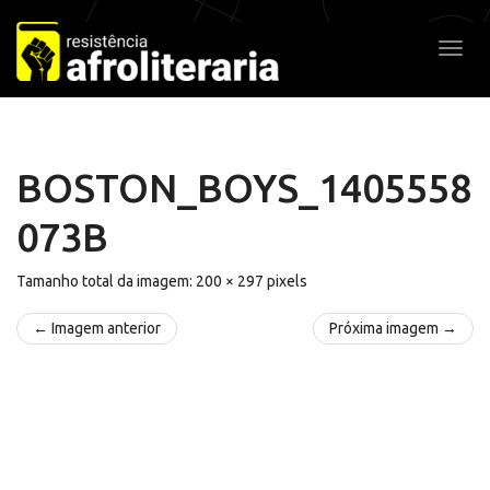
Pular
para
Alter
o
conteúdo
BOSTON_BOYS_1405558
073B
Tamanho total da imagem:
200
×
297
pixels
← Imagem anterior
Próxima imagem →