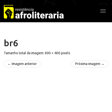
Pular
para
Alter
o
conteúdo
br6
Tamanho total da imagem:
600
×
400
pixels
← Imagem anterior
Próxima imagem →