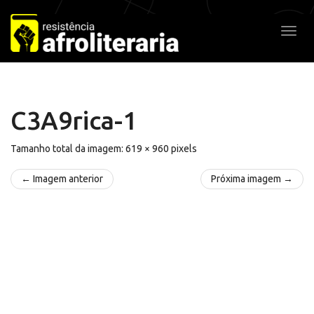
Pular
para
Alter
o
conteúdo
C3A9rica-1
Tamanho total da imagem:
619
×
960
pixels
← Imagem anterior
Próxima imagem →