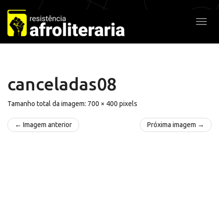
Pular
para
Alter
o
conteúdo
canceladas08
Tamanho total da imagem:
700
×
400
pixels
← Imagem anterior
Próxima imagem →