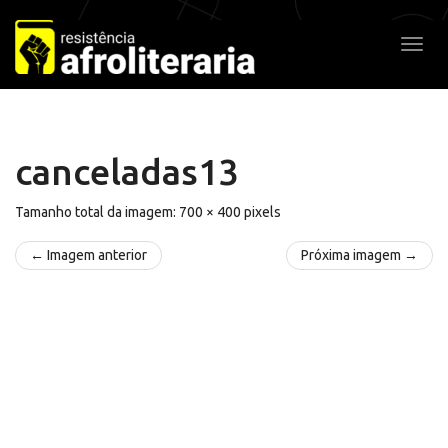
Pular
para
Alter
o
conteúdo
canceladas13
Tamanho total da imagem:
700
×
400
pixels
← Imagem anterior
Próxima imagem →