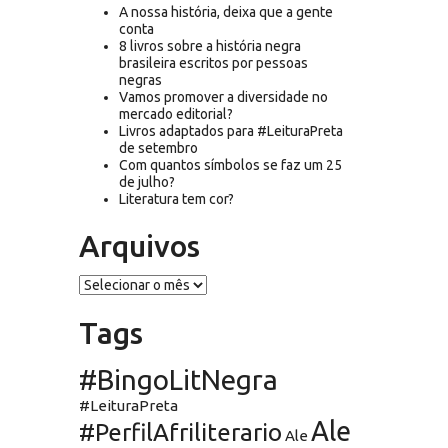
A nossa história, deixa que a gente
conta
8 livros sobre a história negra
brasileira escritos por pessoas
negras
Vamos promover a diversidade no
mercado editorial?
Livros adaptados para #LeituraPreta
de setembro
Com quantos símbolos se faz um 25
de julho?
Literatura tem cor?
Arquivos
Arquivos
Tags
#BingoLitNegra
#LeituraPreta
Ale
#PerfilAfriliterario
Ale