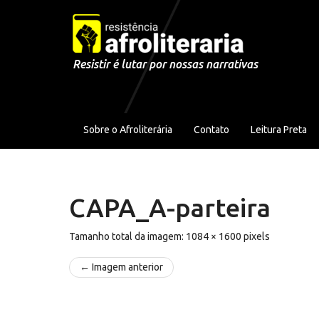
Pular para o conteúdo
Resistir é lutar por nossas narrativas
Sobre o Afroliterária
Contato
Leitura Preta
CAPA_A-parteira
Tamanho total da imagem:
1084
×
1600
pixels
← Imagem anterior