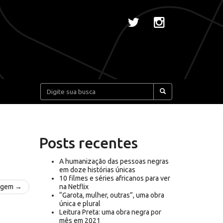
Pesquisar:
Posts recentes
A humanização das pessoas negras
em doze histórias únicas
10 filmes e séries africanos para ver
agem →
na Netflix
“Garota, mulher, outras”, uma obra
única e plural
Leitura Preta: uma obra negra por
mês em 2021