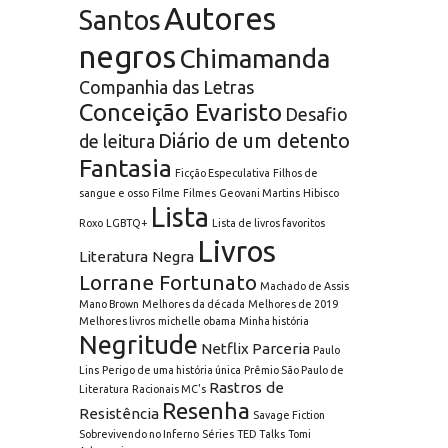
Autores
Santos
negros
Chimamanda
Companhia das Letras
Conceição Evaristo
Desafio
Diário de um detento
de leitura
Fantasia
Ficção Especulativa
Filhos de
sangue e osso
Filme
Filmes
Geovani Martins
Hibisco
Lista
Roxo
LGBTQ+
Lista de livros favoritos
Livros
Literatura Negra
Lorrane Fortunato
Machado de Assis
Mano Brown
Melhores da década
Melhores de 2019
Melhores livros
michelle obama
Minha história
Negritude
Netflix
Parceria
Paulo
Lins
Perigo de uma história única
Prêmio São Paulo de
Rastros de
Literatura
Racionais MC's
Resenha
Resistência
Savage Fiction
Sobrevivendo no Inferno
Séries
TED Talks
Tomi