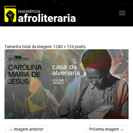
Pular
para
Alter
o
conteúdo
Tamanho total da imagem:
1280
×
720
pixels
← Imagem anterior
Próxima imagem →