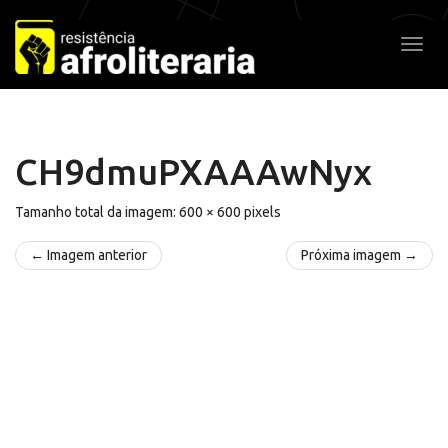
Pular
para
Alter
o
conteúdo
CH9dmuPXAAAwNyx
Tamanho total da imagem:
600
×
600
pixels
← Imagem anterior
Próxima imagem →