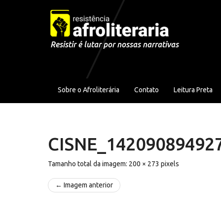
Pular para o conteúdo
Resistir é lutar por nossas narrativas
Sobre o Afroliterária
Contato
Leitura Preta
CISNE_14209089492
Tamanho total da imagem:
200
×
273
pixels
← Imagem anterior