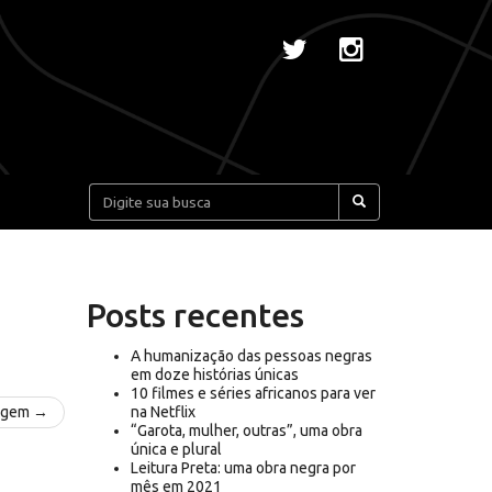
Pesquisar:
Posts recentes
A humanização das pessoas negras
em doze histórias únicas
10 filmes e séries africanos para ver
agem →
na Netflix
“Garota, mulher, outras”, uma obra
única e plural
Leitura Preta: uma obra negra por
mês em 2021