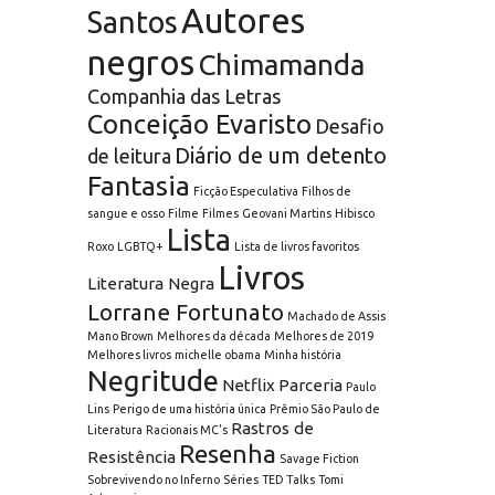
Autores
Santos
negros
Chimamanda
Companhia das Letras
Conceição Evaristo
Desafio
Diário de um detento
de leitura
Fantasia
Ficção Especulativa
Filhos de
sangue e osso
Filme
Filmes
Geovani Martins
Hibisco
Lista
Roxo
LGBTQ+
Lista de livros favoritos
Livros
Literatura Negra
Lorrane Fortunato
Machado de Assis
Mano Brown
Melhores da década
Melhores de 2019
Melhores livros
michelle obama
Minha história
Negritude
Netflix
Parceria
Paulo
Lins
Perigo de uma história única
Prêmio São Paulo de
Rastros de
Literatura
Racionais MC's
Resenha
Resistência
Savage Fiction
Sobrevivendo no Inferno
Séries
TED Talks
Tomi