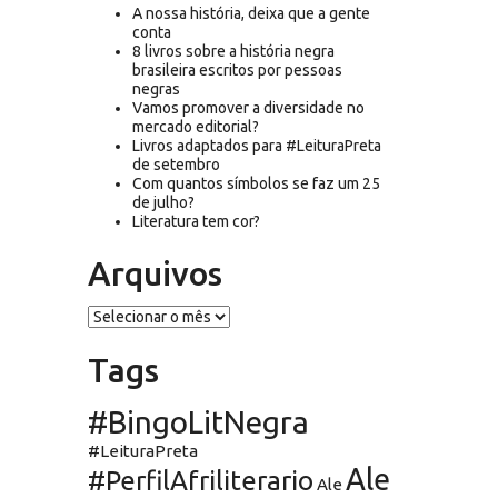
A nossa história, deixa que a gente
conta
8 livros sobre a história negra
brasileira escritos por pessoas
negras
Vamos promover a diversidade no
mercado editorial?
Livros adaptados para #LeituraPreta
de setembro
Com quantos símbolos se faz um 25
de julho?
Literatura tem cor?
Arquivos
Arquivos
Tags
#BingoLitNegra
#LeituraPreta
Ale
#PerfilAfriliterario
Ale