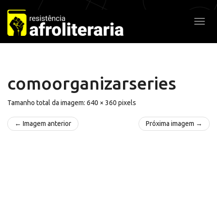
Pular
para
Alter
o
conteúdo
comoorganizarseries
Tamanho total da imagem:
640
×
360
pixels
← Imagem anterior
Próxima imagem →