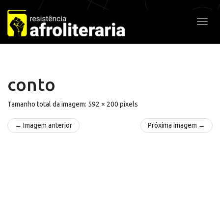
Pular
para
Alter
o
conteúdo
conto
Tamanho total da imagem:
592
×
200
pixels
← Imagem anterior
Próxima imagem →