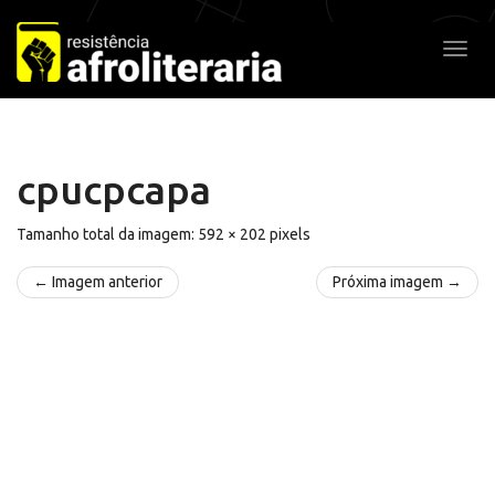
Pular
para
Alter
o
conteúdo
cpucpcapa
Tamanho total da imagem:
592
×
202
pixels
← Imagem anterior
Próxima imagem →