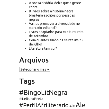
A nossa história, deixa que a gente
conta
8 livros sobre a história negra
brasileira escritos por pessoas
negras
Vamos promover a diversidade no
mercado editorial?
Livros adaptados para #LeituraPreta
de setembro
Com quantos símbolos se faz um 25
de julho?
Literatura tem cor?
Arquivos
Arquivos
Tags
#BingoLitNegra
#LeituraPreta
Ale
#PerfilAfriliterario
Ale