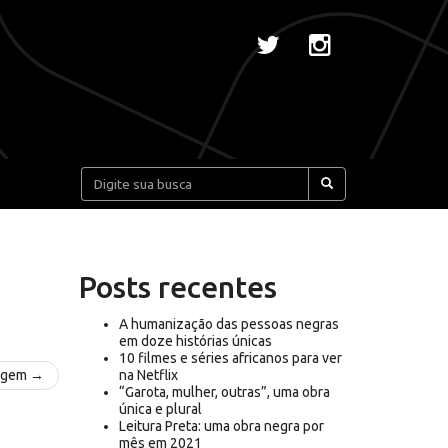
Pesquisar:
Posts recentes
A humanização das pessoas negras
em doze histórias únicas
10 filmes e séries africanos para ver
agem →
na Netflix
“Garota, mulher, outras”, uma obra
única e plural
Leitura Preta: uma obra negra por
mês em 2021