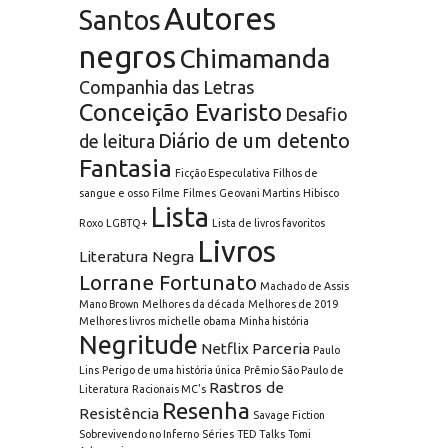
Autores
Santos
negros
Chimamanda
Companhia das Letras
Conceição Evaristo
Desafio
Diário de um detento
de leitura
Fantasia
Ficção Especulativa
Filhos de
sangue e osso
Filme
Filmes
Geovani Martins
Hibisco
Lista
Roxo
LGBTQ+
Lista de livros favoritos
Livros
Literatura Negra
Lorrane Fortunato
Machado de Assis
Mano Brown
Melhores da década
Melhores de 2019
Melhores livros
michelle obama
Minha história
Negritude
Netflix
Parceria
Paulo
Lins
Perigo de uma história única
Prêmio São Paulo de
Rastros de
Literatura
Racionais MC's
Resenha
Resistência
Savage Fiction
Sobrevivendo no Inferno
Séries
TED Talks
Tomi