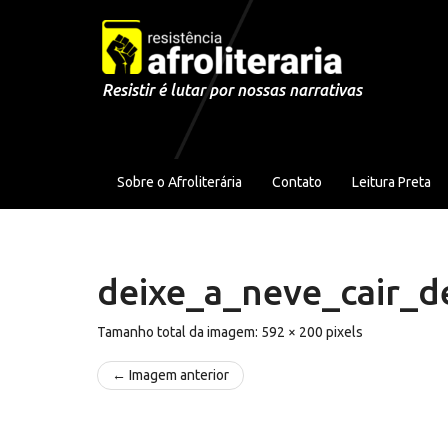
Pular para o conteúdo
Resistir é lutar por nossas narrativas
Sobre o Afroliterária
Contato
Leitura Preta
deixe_a_neve_cair_
Tamanho total da imagem:
592
×
200
pixels
← Imagem anterior