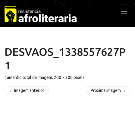
Pular
para
Alter
o
conteúdo
DESVAOS_1338557627P
1
Tamanho total da imagem:
200
×
300
pixels
← Imagem anterior
Próxima imagem →