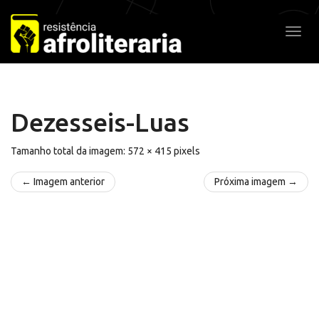
Pular
para
Alter
o
conteúdo
Dezesseis-Luas
Tamanho total da imagem:
572
×
415
pixels
← Imagem anterior
Próxima imagem →