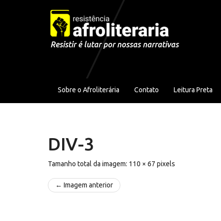
Pular para o conteúdo
Resistir é lutar por nossas narrativas
Sobre o Afroliterária
Contato
Leitura Preta
DIV-3
Tamanho total da imagem:
110
×
67
pixels
← Imagem anterior