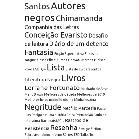
Autores
Santos
negros
Chimamanda
Companhia das Letras
Conceição Evaristo
Desafio
Diário de um detento
de leitura
Fantasia
Ficção Especulativa
Filhos de
sangue e osso
Filme
Filmes
Geovani Martins
Hibisco
Lista
Roxo
LGBTQ+
Lista de livros favoritos
Livros
Literatura Negra
Lorrane Fortunato
Machado de Assis
Mano Brown
Melhores da década
Melhores de 2019
Melhores livros
michelle obama
Minha história
Negritude
Netflix
Parceria
Paulo
Lins
Perigo de uma história única
Prêmio São Paulo de
Rastros de
Literatura
Racionais MC's
Resenha
Resistência
Savage Fiction
Sobrevivendo no Inferno
Séries
TED Talks
Tomi