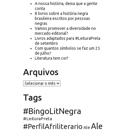
A nossa história, deixa que a gente
conta
8 livros sobre a história negra
brasileira escritos por pessoas
negras
Vamos promover a diversidade no
mercado editorial?
Livros adaptados para #LeituraPreta
de setembro
Com quantos símbolos se faz um 25
de julho?
Literatura tem cor?
Arquivos
Arquivos
Tags
#BingoLitNegra
#LeituraPreta
Ale
#PerfilAfriliterario
Ale