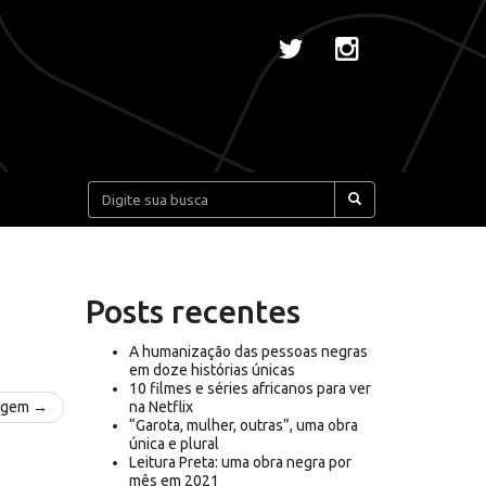
Pesquisar:
Posts recentes
A humanização das pessoas negras
em doze histórias únicas
10 filmes e séries africanos para ver
agem →
na Netflix
“Garota, mulher, outras”, uma obra
única e plural
Leitura Preta: uma obra negra por
mês em 2021