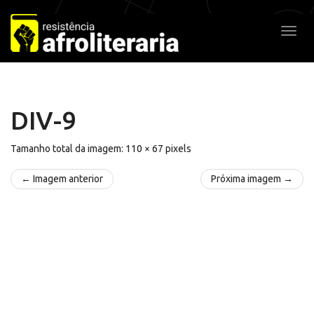
Pular
para
Alter
o
conteúdo
DIV-9
Tamanho total da imagem:
110
×
67
pixels
← Imagem anterior
Próxima imagem →