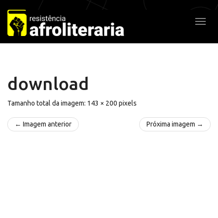
Pular
para
Alter
o
conteúdo
download
Tamanho total da imagem:
143
×
200
pixels
← Imagem anterior
Próxima imagem →