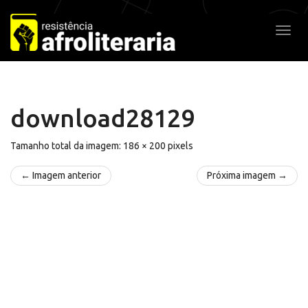
Pular
para
Alter
o
conteúdo
download28129
Tamanho total da imagem:
186
×
200
pixels
← Imagem anterior
Próxima imagem →