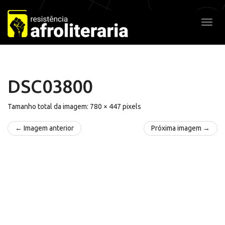
Pular
para
Alter
o
conteúdo
DSC03800
Tamanho total da imagem:
780
×
447
pixels
← Imagem anterior
Próxima imagem →