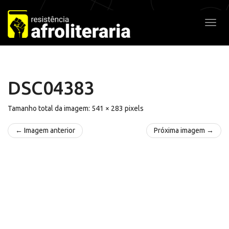
Pular
para
Alter
o
conteúdo
DSC04383
Tamanho total da imagem:
541
×
283
pixels
← Imagem anterior
Próxima imagem →