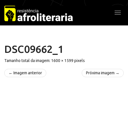
Pular
para
Alter
o
conteúdo
DSC09662_1
Tamanho total da imagem:
1600
×
1599
pixels
← Imagem anterior
Próxima imagem →