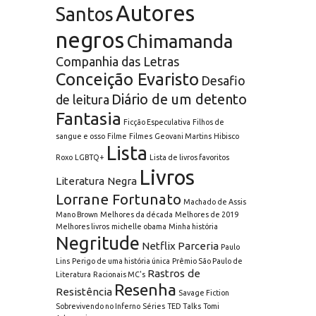
Autores
Santos
negros
Chimamanda
Companhia das Letras
Conceição Evaristo
Desafio
Diário de um detento
de leitura
Fantasia
Ficção Especulativa
Filhos de
sangue e osso
Filme
Filmes
Geovani Martins
Hibisco
Lista
Roxo
LGBTQ+
Lista de livros favoritos
Livros
Literatura Negra
Lorrane Fortunato
Machado de Assis
Mano Brown
Melhores da década
Melhores de 2019
Melhores livros
michelle obama
Minha história
Negritude
Netflix
Parceria
Paulo
Lins
Perigo de uma história única
Prêmio São Paulo de
Rastros de
Literatura
Racionais MC's
Resenha
Resistência
Savage Fiction
Sobrevivendo no Inferno
Séries
TED Talks
Tomi