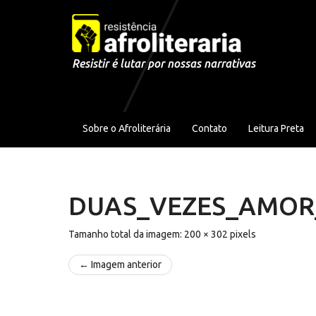
Pular para o conteúdo
Resistir é lutar por nossas narrativas
Sobre o Afroliterária
Contato
Leitura Preta
DUAS_VEZES_AMOR_
Tamanho total da imagem:
200
×
302
pixels
← Imagem anterior