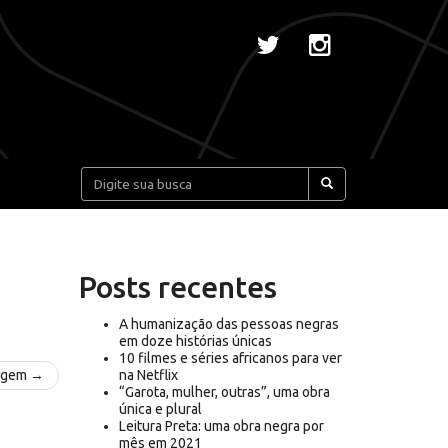
Pesquisar:
Posts recentes
A humanização das pessoas negras
em doze histórias únicas
10 filmes e séries africanos para ver
agem →
na Netflix
“Garota, mulher, outras”, uma obra
única e plural
Leitura Preta: uma obra negra por
mês em 2021