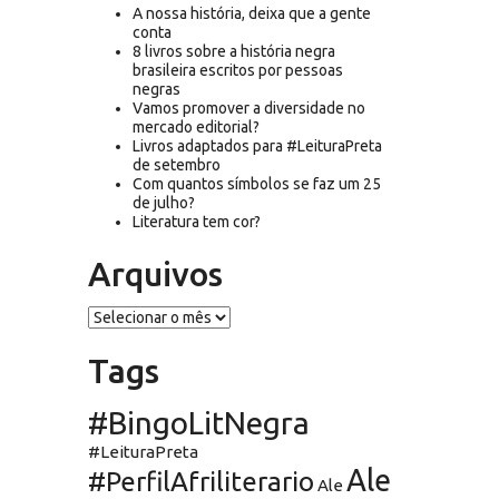
A nossa história, deixa que a gente
conta
8 livros sobre a história negra
brasileira escritos por pessoas
negras
Vamos promover a diversidade no
mercado editorial?
Livros adaptados para #LeituraPreta
de setembro
Com quantos símbolos se faz um 25
de julho?
Literatura tem cor?
Arquivos
Arquivos
Tags
#BingoLitNegra
#LeituraPreta
Ale
#PerfilAfriliterario
Ale