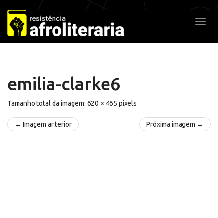
Pular
para
Alter
o
conteúdo
emilia-clarke6
Tamanho total da imagem:
620
×
465
pixels
← Imagem anterior
Próxima imagem →