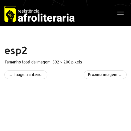
Pular
para
Alter
o
conteúdo
esp2
Tamanho total da imagem:
592
×
200
pixels
← Imagem anterior
Próxima imagem →