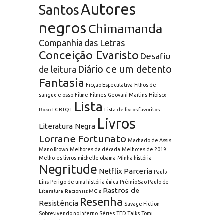
Autores
Santos
negros
Chimamanda
Companhia das Letras
Conceição Evaristo
Desafio
Diário de um detento
de leitura
Fantasia
Ficção Especulativa
Filhos de
sangue e osso
Filme
Filmes
Geovani Martins
Hibisco
Lista
Roxo
LGBTQ+
Lista de livros favoritos
Livros
Literatura Negra
Lorrane Fortunato
Machado de Assis
Mano Brown
Melhores da década
Melhores de 2019
Melhores livros
michelle obama
Minha história
Negritude
Netflix
Parceria
Paulo
Lins
Perigo de uma história única
Prêmio São Paulo de
Rastros de
Literatura
Racionais MC's
Resenha
Resistência
Savage Fiction
Sobrevivendo no Inferno
Séries
TED Talks
Tomi