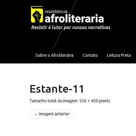
Pular para o conteúdo
Resistir é lutar por nossas narrativas
Sobre o Afroliterária
Contato
Leitura Preta
Estante-11
Tamanho total da imagem:
550
×
450
pixels
← Imagem anterior