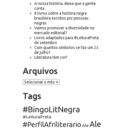
A nossa história, deixa que a gente
conta
8 livros sobre a história negra
brasileira escritos por pessoas
negras
Vamos promover a diversidade no
mercado editorial?
Livros adaptados para #LeituraPreta
de setembro
Com quantos símbolos se faz um 25
de julho?
Literatura tem cor?
Arquivos
Arquivos
Tags
#BingoLitNegra
#LeituraPreta
Ale
#PerfilAfriliterario
Ale