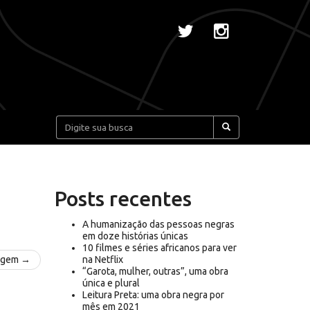
Pesquisar:
Posts recentes
A humanização das pessoas negras
em doze histórias únicas
10 filmes e séries africanos para ver
agem →
na Netflix
“Garota, mulher, outras”, uma obra
única e plural
Leitura Preta: uma obra negra por
mês em 2021