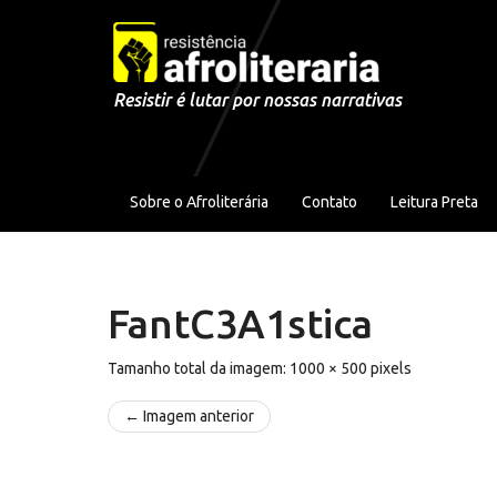
Pular para o conteúdo
Resistir é lutar por nossas narrativas
Sobre o Afroliterária
Contato
Leitura Preta
FantC3A1stica
Tamanho total da imagem:
1000
×
500
pixels
← Imagem anterior