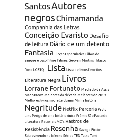
Autores
Santos
negros
Chimamanda
Companhia das Letras
Conceição Evaristo
Desafio
Diário de um detento
de leitura
Fantasia
Ficção Especulativa
Filhos de
sangue e osso
Filme
Filmes
Geovani Martins
Hibisco
Lista
Roxo
LGBTQ+
Lista de livros favoritos
Livros
Literatura Negra
Lorrane Fortunato
Machado de Assis
Mano Brown
Melhores da década
Melhores de 2019
Melhores livros
michelle obama
Minha história
Negritude
Netflix
Parceria
Paulo
Lins
Perigo de uma história única
Prêmio São Paulo de
Rastros de
Literatura
Racionais MC's
Resenha
Resistência
Savage Fiction
Sobrevivendo no Inferno
Séries
TED Talks
Tomi