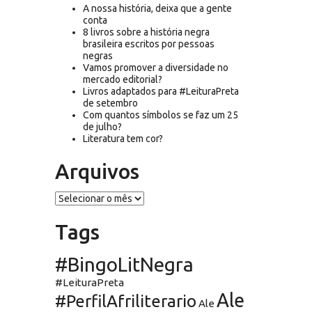
A nossa história, deixa que a gente
conta
8 livros sobre a história negra
brasileira escritos por pessoas
negras
Vamos promover a diversidade no
mercado editorial?
Livros adaptados para #LeituraPreta
de setembro
Com quantos símbolos se faz um 25
de julho?
Literatura tem cor?
Arquivos
Arquivos
Tags
#BingoLitNegra
#LeituraPreta
Ale
#PerfilAfriliterario
Ale