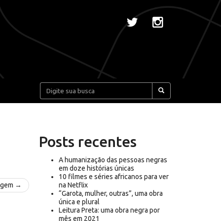
Pesquisar:
Posts recentes
A humanização das pessoas negras
em doze histórias únicas
10 filmes e séries africanos para ver
agem →
na Netflix
“Garota, mulher, outras”, uma obra
única e plural
Leitura Preta: uma obra negra por
mês em 2021