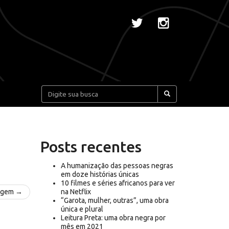
Pesquisar:
Posts recentes
A humanização das pessoas negras
em doze histórias únicas
10 filmes e séries africanos para ver
agem →
na Netflix
“Garota, mulher, outras”, uma obra
única e plural
Leitura Preta: uma obra negra por
mês em 2021