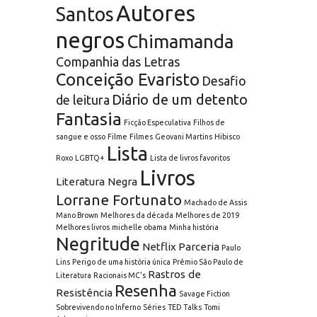
Autores
Santos
negros
Chimamanda
Companhia das Letras
Conceição Evaristo
Desafio
Diário de um detento
de leitura
Fantasia
Ficção Especulativa
Filhos de
sangue e osso
Filme
Filmes
Geovani Martins
Hibisco
Lista
Roxo
LGBTQ+
Lista de livros favoritos
Livros
Literatura Negra
Lorrane Fortunato
Machado de Assis
Mano Brown
Melhores da década
Melhores de 2019
Melhores livros
michelle obama
Minha história
Negritude
Netflix
Parceria
Paulo
Lins
Perigo de uma história única
Prêmio São Paulo de
Rastros de
Literatura
Racionais MC's
Resenha
Resistência
Savage Fiction
Sobrevivendo no Inferno
Séries
TED Talks
Tomi