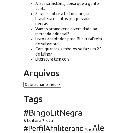
A nossa história, deixa que a gente
conta
8 livros sobre a história negra
brasileira escritos por pessoas
negras
Vamos promover a diversidade no
mercado editorial?
Livros adaptados para #LeituraPreta
de setembro
Com quantos símbolos se faz um 25
de julho?
Literatura tem cor?
Arquivos
Arquivos
Tags
#BingoLitNegra
#LeituraPreta
Ale
#PerfilAfriliterario
Ale