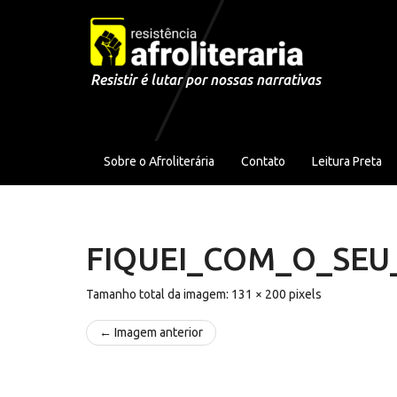
Pular para o conteúdo
Resistir é lutar por nossas narrativas
Sobre o Afroliterária
Contato
Leitura Preta
FIQUEI_COM_O_SEU
Tamanho total da imagem:
131
×
200
pixels
← Imagem anterior