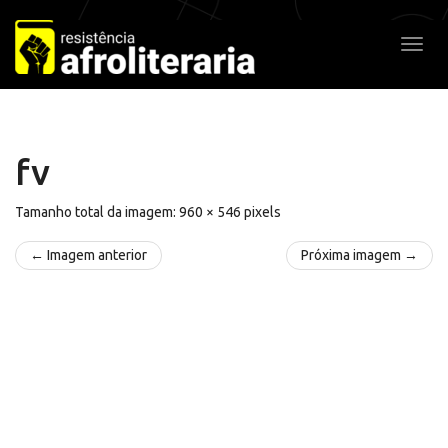
Pular
para
Alter
o
conteúdo
fv
Tamanho total da imagem:
960
×
546
pixels
← Imagem anterior
Próxima imagem →