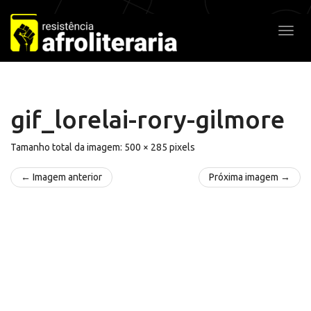
Pular
para
Alter
o
conteúdo
gif_lorelai-rory-gilmore
Tamanho total da imagem:
500
×
285
pixels
← Imagem anterior
Próxima imagem →