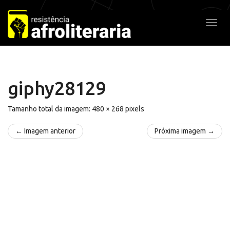
Pular
para
Alter
o
conteúdo
giphy28129
Tamanho total da imagem:
480
×
268
pixels
← Imagem anterior
Próxima imagem →