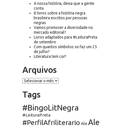
A nossa história, deixa que a gente
conta
8 livros sobre a história negra
brasileira escritos por pessoas
negras
Vamos promover a diversidade no
mercado editorial?
Livros adaptados para #LeituraPreta
de setembro
Com quantos símbolos se faz um 25
de julho?
Literatura tem cor?
Arquivos
Arquivos
Tags
#BingoLitNegra
#LeituraPreta
Ale
#PerfilAfriliterario
Ale