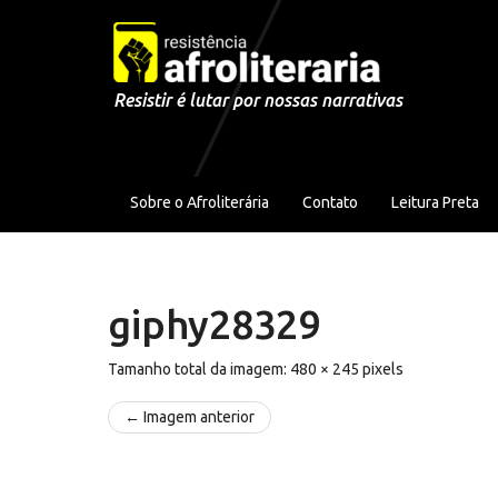
Pular para o conteúdo
Resistir é lutar por nossas narrativas
Sobre o Afroliterária
Contato
Leitura Preta
giphy28329
Tamanho total da imagem:
480
×
245
pixels
← Imagem anterior