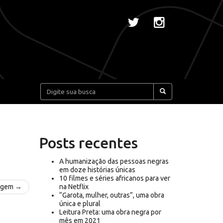
Pesquisar:
Posts recentes
A humanização das pessoas negras
em doze histórias únicas
10 filmes e séries africanos para ver
agem →
na Netflix
“Garota, mulher, outras”, uma obra
única e plural
Leitura Preta: uma obra negra por
mês em 2021