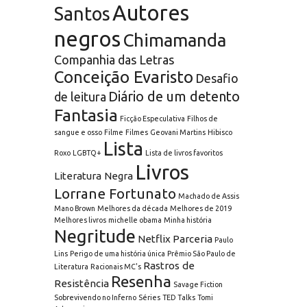
Autores
Santos
negros
Chimamanda
Companhia das Letras
Conceição Evaristo
Desafio
Diário de um detento
de leitura
Fantasia
Ficção Especulativa
Filhos de
sangue e osso
Filme
Filmes
Geovani Martins
Hibisco
Lista
Roxo
LGBTQ+
Lista de livros favoritos
Livros
Literatura Negra
Lorrane Fortunato
Machado de Assis
Mano Brown
Melhores da década
Melhores de 2019
Melhores livros
michelle obama
Minha história
Negritude
Netflix
Parceria
Paulo
Lins
Perigo de uma história única
Prêmio São Paulo de
Rastros de
Literatura
Racionais MC's
Resenha
Resistência
Savage Fiction
Sobrevivendo no Inferno
Séries
TED Talks
Tomi